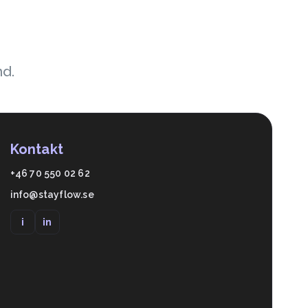
nd.
Kontakt
+46 70 550 02 62
info@stayflow.se
i
in