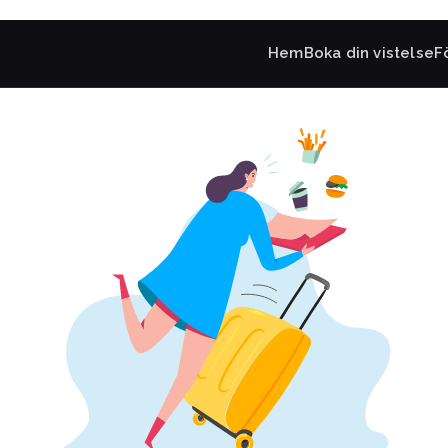
Hem
Boka din vistelse
F