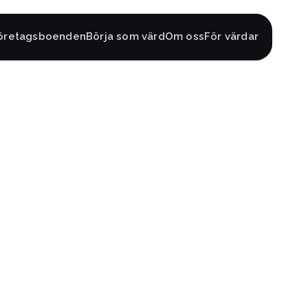
öretagsboenden
Börja som värd
Om oss
För värdar